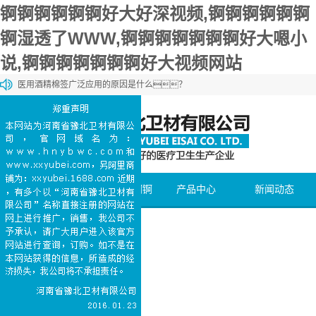
锕锕锕锕锕锕好大好深视频,锕锕锕锕锕锕
锕湿透了WWW,锕锕锕锕锕锕锕好大嗯小
说,锕锕锕锕锕锕锕好大视频网站
医用酒精棉签广泛应用的原因是什么？
锕锕锕锕锕锕锕好大视频网站棉和一般的棉花有什么区别？
锕锕锕锕锕锕锕好大视频网站棉和化妆棉有什么区别？
医用石蜡棉球的购买方法介绍
医用碘伏棉签能够加速伤口愈合
网站首页
关于锕锕锕锕锕
产品中心
新闻动态
锕好大好深视频