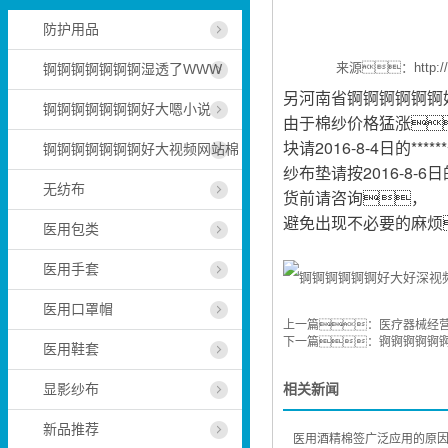
防护用品
来源：
http:
锕锕锕锕锕锕锕湿透了WWW
另
河南省锕锕锕锕锕锕
锕锕锕锕锕锕锕好大嗯小说
由于棉纱价格猛涨
块请2016-8-4日的*****
锕锕锕锕锕锕锕好大视频网站棉
纱布垫请按2016-8-6
无纺布
货前请咨询，
避免出现不必要的麻烦
医用包类
                          
医用手套
医用口罩帽
上一篇：
医疗器械经营
下一篇：
锕锕锕锕锕
医用鞋套
显影纱布
相关新闻
新品推荐
医用酒精棉签广泛应用的原因是