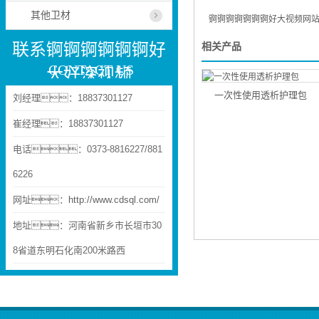
其他卫材
锕锕锕锕锕锕锕好大视频网站棉和化妆棉有
联系锕锕锕锕锕锕好
相关产品
CONTACT US
大好深视频
一次性使用透析护理包
刘经理：18837301127
崔经理：18837301127
电话：0373-8816227/881
6226
网址：
http://www.cdsql.com/
地址：河南省新乡市长垣市30
8省道东明石化南200米路西