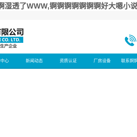
锕湿透了WWW,锕锕锕锕锕锕锕好大嗯小说
什么区别？
区别？
品中心
新闻动态
资质认证
厂房设备
联系锕
锕好大