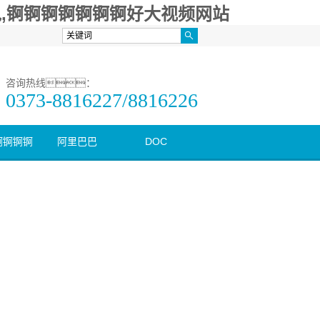
,锕锕锕锕锕锕锕好大视频网站
咨询热线：
0373-8816227/8816226
锕锕锕锕
阿里巴巴
DOC
好深视频