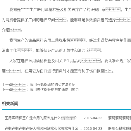
我司是******生产医用酒精棉签及相关医疗产品的正规厂家，生
为消费者提供了广阔的选择空间，能够满足多数消费者的选择
介绍。
我司生产的该品原料选用上乘脱脂棉、经过多道复杂程序制作而
消毒工作，能够保证产品的无菌性和清洁度。
大家在选择医用酒精棉签及相关卫生用品时，要认准正规厂家
度，在用它为伤口进行消炎时才能更有利于伤口恢复。
上一篇：
医用石蜡棉球的购买方法介绍
下一篇：
医用碘伏棉签能够加速伤口愈合
相关新闻
医用酒精棉签广泛应用的原因是什么？...
2016-04-23
锕锕锕锕锕锕锕好大
锕锕锕锕锕锕锕好大视频网站棉和化妆棉有什么区别？...
2016-04-23
医用石蜡棉球的