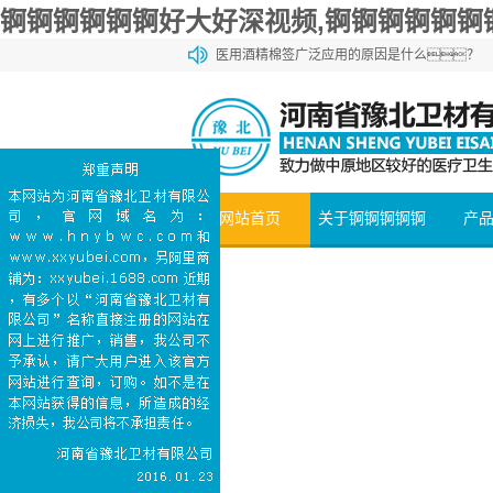
锕锕锕锕锕锕好大好深视频,锕锕锕锕锕锕
医用酒精棉签广泛应用的原因是什么？
锕锕锕锕锕锕锕好大视频网站棉和一般的棉花有
锕锕锕锕锕锕锕好大视频网站棉和化妆棉有什么
医用石蜡棉球的购买方法介绍
医用碘伏棉签能够加速伤口愈合
网站首页
关于锕锕锕锕锕
产
锕好大好深视频