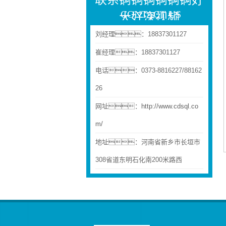
CONTACT US
大好深视频
刘经理：18837301127
崔经理：18837301127
电话：0373-8816227/88162
26
网址：
http://www.cdsql.co
m/
地址：河南省新乡市长垣市
308省道东明石化南200米路西