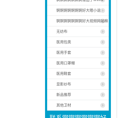
锕锕锕锕锕锕锕好大嗯小说
锕锕锕锕锕锕锕好大视频网站棉
无纺布
医用包类
医用手套
医用口罩帽
医用鞋套
显影纱布
新品推荐
其他卫材
联系锕锕锕锕锕锕好