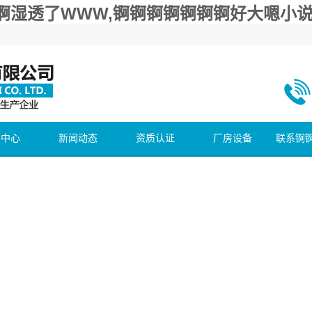
锕湿透了WWW,锕锕锕锕锕锕锕好大嗯小说
什么区别？
区别？
品中心
新闻动态
资质认证
厂房设备
联系锕
锕好大