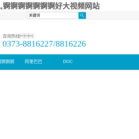
,锕锕锕锕锕锕锕好大视频网站
咨询热线：
0373-8816227/8816226
锕锕锕锕
阿里巴巴
DOC
好深视频