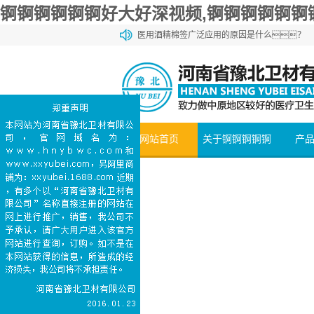
锕锕锕锕锕锕好大好深视频,锕锕锕锕锕锕
医用酒精棉签广泛应用的原因是什么？
锕锕锕锕锕锕锕好大视频网站棉和一般的棉花有
锕锕锕锕锕锕锕好大视频网站棉和化妆棉有什么
医用石蜡棉球的购买方法介绍
医用碘伏棉签能够加速伤口愈合
网站首页
关于锕锕锕锕锕
产
锕好大好深视频