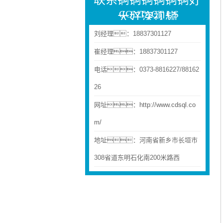
CONTACT US
大好深视频
刘经理：18837301127
崔经理：18837301127
电话：0373-8816227/88162
26
网址：
http://www.cdsql.co
m/
地址：河南省新乡市长垣市
308省道东明石化南200米路西