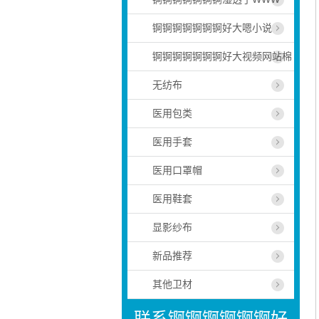
锕锕锕锕锕锕锕好大嗯小说
锕锕锕锕锕锕锕好大视频网站棉
无纺布
医用包类
医用手套
医用口罩帽
医用鞋套
显影纱布
新品推荐
其他卫材
联系锕锕锕锕锕锕好