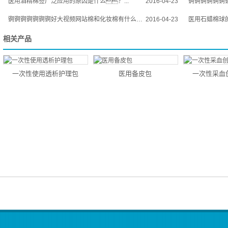
医用酒精棉签广泛应用的原因是什么？...
2016-04-23
锕锕锕锕锕锕锕好大视
锕锕锕锕锕锕锕好大视频网站棉和化妆棉有什么区别？...
2016-04-23
医用石蜡棉球的
相关产品
一次性使用透析护理包
医用备皮包
一次性采血